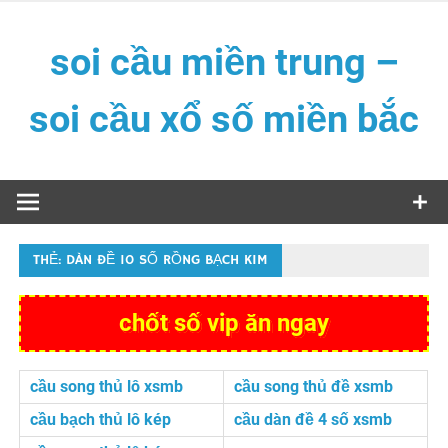
Skip
to
soi cầu miền trung –
content
soi cầu xổ số miền bắc
soi cầu miền trung – soi cầu xổ số miền bắc
THẺ:
DÀN ĐỀ 10 SỐ RỒNG BẠCH KIM
chốt số vip ăn ngay
cầu song thủ lô xsmb
cầu song thủ đề xsmb
cầu bạch thủ lô kép
cầu dàn đề 4 số xsmb