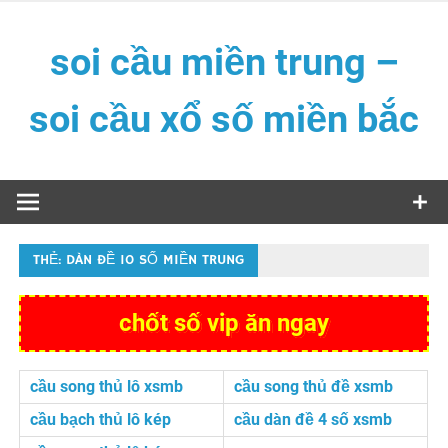
Skip
to
soi cầu miền trung –
content
soi cầu xổ số miền bắc
soi cầu miền trung – soi cầu xổ số miền bắc
THẺ:
DÀN ĐỀ 10 SỐ MIỀN TRUNG
chốt số vip ăn ngay
cầu song thủ lô xsmb
cầu song thủ đề xsmb
cầu bạch thủ lô kép
cầu dàn đề 4 số xsmb