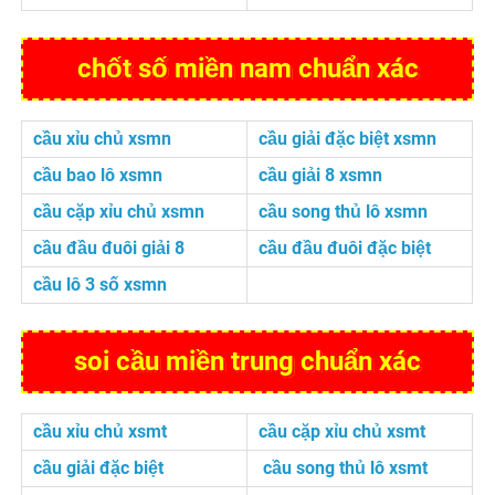
chốt số miền nam chuẩn xác
cầu xỉu chủ xsmn
cầu giải đặc biệt xsmn
cầu bao lô xsmn
cầu giải 8 xsmn
cầu cặp xỉu chủ xsmn
cầu song thủ lô xsmn
cầu đầu đuôi giải 8
cầu đầu đuôi đặc biệt
cầu lô 3 số xsmn
soi cầu miền trung chuẩn xác
cầu xỉu chủ xsmt
cầu cặp xỉu chủ xsmt
cầu giải đặc biệt
cầu song thủ lô xsmt