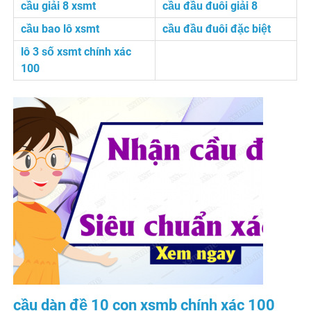
cầu giải 8 xsmt
cầu đầu đuôi giải 8
cầu bao lô xsmt
cầu đầu đuôi đặc biệt
lô 3 số xsmt chính xác
100
cầu dàn đề 10 con xsmb chính xác 100