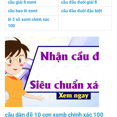
cầu giải 8 xsmt
cầu đầu đuôi giải 8
cầu bao lô xsmt
cầu đầu đuôi đặc biệt
lô 3 số xsmt chính xác
100
cầu dàn đề 10 con xsmb chính xác 100