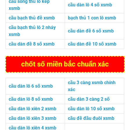
cầu song thủ lô kép
cầu dàn lô 4 số xsmb
xsmb
cầu bạch thủ đề xsmb
bạch thủ 1 con lô xsmb
cầu bạch thủ lô 2 nháy
cầu dàn đề 6 số xsmb
xsmb
cầu dàn đề 8 số xsmb
cầu dàn đề 10 số xsmb
chốt số miền bắc chuẩn xác
cầu 3 càng xsmb chính
cầu dàn lô 6 số xsmb
xác
cầu dàn lô 8 số xsmb
cầu dàn 3 càng 2 số
cầu dàn lô xiên 2 xsmb
cầu dàn lô 10 số xsmb
cầu dàn lô xiên 3 xsmb
cầu đề đầu đuôi xsmb
cầu dàn lô xiên 4 xsmb