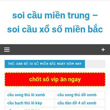
Skip
to
soi cầu miền trung –
content
soi cầu xổ số miền bắc
soi cầu miền trung – soi cầu xổ số miền bắc
THẺ:
DÀN ĐỀ 10 SỐ MIỀN BẮC NGÀY HÔM NAY
chốt số vip ăn ngay
cầu song thủ lô xsmb
cầu song thủ đề xsmb
cầu bạch thủ lô kép
cầu dàn đề 4 số xsmb