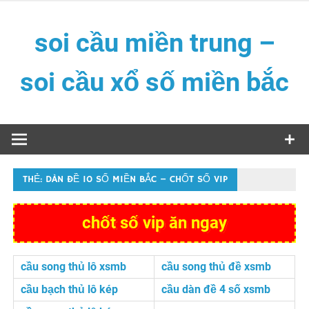
Skip
to
soi cầu miền trung –
content
soi cầu xổ số miền bắc
soi cầu miền trung – soi cầu xổ số miền bắc
THẺ:
DÀN ĐỀ 10 SỐ MIỀN BẮC – CHỐT SỐ VIP
chốt số vip ăn ngay
cầu song thủ lô xsmb
cầu song thủ đề xsmb
cầu bạch thủ lô kép
cầu dàn đề 4 số xsmb