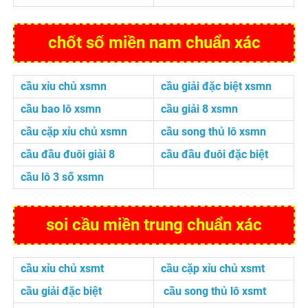
chốt số miền nam chuẩn xác
cầu xỉu chủ xsmn
cầu giải đặc biệt xsmn
cầu bao lô xsmn
cầu giải 8 xsmn
cầu cặp xỉu chủ xsmn
cầu song thủ lô xsmn
cầu đầu đuôi giải 8
cầu đầu đuôi đặc biệt
cầu lô 3 số xsmn
soi cầu miền trung chuẩn xác
cầu xỉu chủ xsmt
cầu cặp xỉu chủ xsmt
cầu giải đặc biệt
cầu song thủ lô xsmt