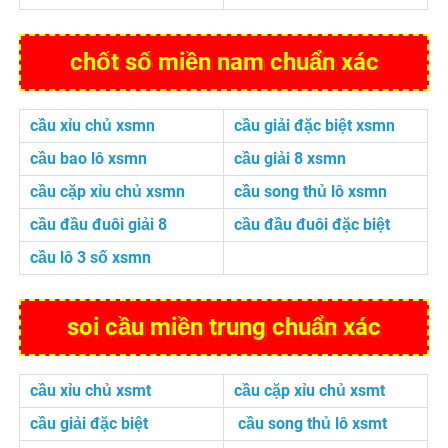
chốt số miền nam chuẩn xác
cầu xỉu chủ xsmn
cầu giải đặc biệt xsmn
cầu bao lô xsmn
cầu giải 8 xsmn
cầu cặp xỉu chủ xsmn
cầu song thủ lô xsmn
cầu đầu đuôi giải 8
cầu đầu đuôi đặc biệt
cầu lô 3 số xsmn
soi cầu miền trung chuẩn xác
cầu xỉu chủ xsmt
cầu cặp xỉu chủ xsmt
cầu giải đặc biệt
cầu song thủ lô xsmt