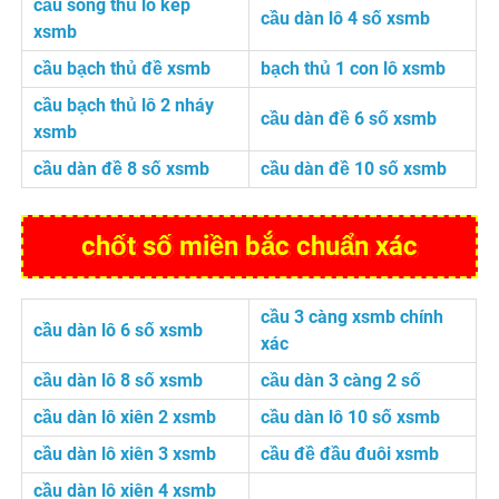
cầu song thủ lô kép
cầu dàn lô 4 số xsmb
xsmb
cầu bạch thủ đề xsmb
bạch thủ 1 con lô xsmb
cầu bạch thủ lô 2 nháy
cầu dàn đề 6 số xsmb
xsmb
cầu dàn đề 8 số xsmb
cầu dàn đề 10 số xsmb
chốt số miền bắc chuẩn xác
cầu 3 càng xsmb chính
cầu dàn lô 6 số xsmb
xác
cầu dàn lô 8 số xsmb
cầu dàn 3 càng 2 số
cầu dàn lô xiên 2 xsmb
cầu dàn lô 10 số xsmb
cầu dàn lô xiên 3 xsmb
cầu đề đầu đuôi xsmb
cầu dàn lô xiên 4 xsmb