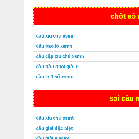
chốt số
cầu xỉu chủ xsmn
cầu bao lô xsmn
cầu cặp xỉu chủ xsmn
cầu đầu đuôi giải 8
cầu lô 3 số xsmn
soi cầu 
cầu xỉu chủ xsmt
cầu giải đặc biệt
cầu giải 8 xsmt