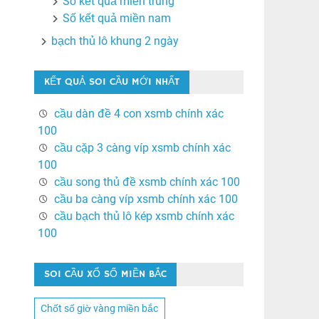
Số kết quả miền trung
Số kết quả miền nam
bạch thủ lô khung 2 ngày
KẾT QUẢ SOI CẦU MỚI NHẤT
cầu dàn đề 4 con xsmb chính xác
100
cầu cặp 3 càng víp xsmb chính xác
100
cầu song thủ đề xsmb chính xác 100
cầu ba càng víp xsmb chính xác 100
cầu bạch thủ lô kép xsmb chính xác
100
SOI CẦU XỔ SỐ MIỀN BẮC
Chốt số giờ vàng miền bắc