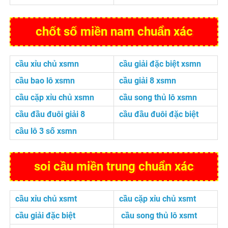
chốt số miền nam chuẩn xác
cầu xỉu chủ xsmn
cầu giải đặc biệt xsmn
cầu bao lô xsmn
cầu giải 8 xsmn
cầu cặp xỉu chủ xsmn
cầu song thủ lô xsmn
cầu đầu đuôi giải 8
cầu đầu đuôi đặc biệt
cầu lô 3 số xsmn
soi cầu miền trung chuẩn xác
cầu xỉu chủ xsmt
cầu cặp xỉu chủ xsmt
cầu giải đặc biệt
cầu song thủ lô xsmt