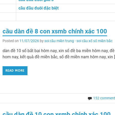
cầu đầu đuôi đặc biệt
cầu dàn đề 8 con xsmb chính xác 100
Posted on
11/07/2026
by
soi cầu miền trung - soi cầu xổ số miền bắc
dàn đề 10 số bất bại hôm nay, xin số đề ba miền hôm nay, đề
hom nay, kết quả đề miền bắc, số đề miền nam hôm nay, xin 
READ MORE
152 commen
cầu dàn đề 10 con xsmb chính xác 100