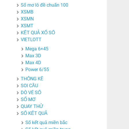
Sổ mơ lô đề chuẩn 100
XSMB
XSMN
XSMT
KẾT QUẢ XỔ SỐ
VIETLOTT
Mega 6×45
Max 3D
Max 4D
Power 6/55
THỐNG KÊ
SOI CẦU
DÒ VÉ SỐ
SỔ MƠ
QUAY THỬ
SỐ KẾT QUẢ
Số kết quả miền bắc