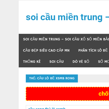
Skip
to
soi cầu miền trung 
content
soi cầu miền trung – soi cầu xổ số miền bắc
SOI CẦU MIỀN TRUNG – SOI CẦU XỔ SỐ MIỀN BẮ
CẦU ĐẸP SIÊU CAO CẤP MN
PHÂN TÍCH LÔ ĐỀ
THỐNG KÊ
SOI CẦU
DÒ VÉ SỐ
SỔ M
THẺ:
CẦU LÔ ĐỀ XSMB RONG
chố