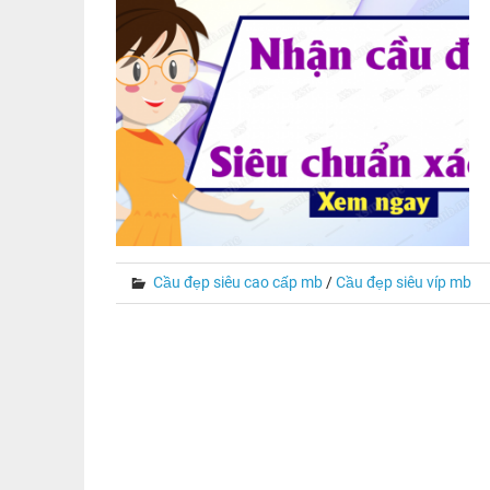
Cầu đẹp siêu cao cấp mb
/
Cầu đẹp siêu víp mb