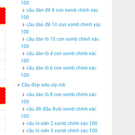
100
cầu dàn đề 8 con xsmb chính xác
100
cầu dàn đề 10 con xsmb chính xác
100
cầu dàn lô 10 con xsmb chính xác
100
cầu dàn lô 4 con xsmb chính xác
100
cầu dàn lô 6 con xsmb chính xác
100
Cầu đẹp siêu víp mb
cầu dàn lô 8 con xsmb chính xác
100
cầu đề đầu đuôi xsmb chính xác
100
cầu lô xiên 2 xsmb chính xác 100
cầu lô xiên 3 xsmb chính xác 100