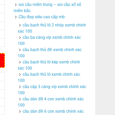
soi cầu miền trung – soi cầu xổ số
miền bắc
Cầu đẹp siêu cao cấp mb
cầu bạch thủ lô 2 nháy xsmb chính
xác 100
cầu ba càng víp xsmb chính xác
100
cầu bạch thủ đề xsmb chính xác
100
cầu bạch thủ lô kép xsmb chính
xác 100
cầu bạch thủ lô xsmb chính xác
100
cầu cặp 3 càng víp xsmb chính xác
100
cầu dàn đề 4 con xsmb chính xác
100
cầu dàn đề 6 con xsmb chính xác