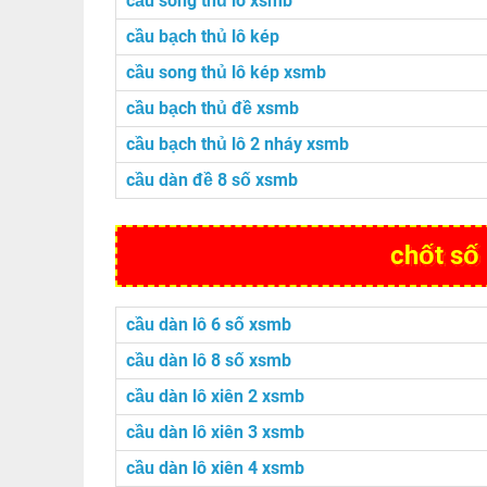
cầu song thủ lô xsmb
cầu bạch thủ lô kép
cầu song thủ lô kép xsmb
cầu bạch thủ đề xsmb
cầu bạch thủ lô 2 nháy xsmb
cầu dàn đề 8 số xsmb
chốt số
cầu dàn lô 6 số xsmb
cầu dàn lô 8 số xsmb
cầu dàn lô xiên 2 xsmb
cầu dàn lô xiên 3 xsmb
cầu dàn lô xiên 4 xsmb