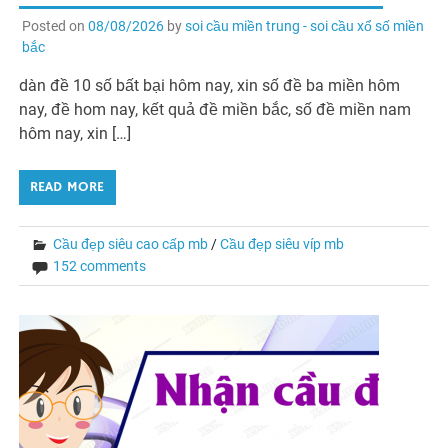
Posted on
08/08/2026
by
soi cầu miền trung - soi cầu xổ số miền
bắc
dàn đề 10 số bất bại hôm nay, xin số đề ba miền hôm
nay, đề hom nay, kết quả đề miền bắc, số đề miền nam
hôm nay, xin […]
READ MORE
Cầu đẹp siêu cao cấp mb
/
Cầu đẹp siêu víp mb
152 comments