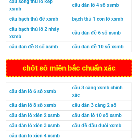
cầu song thủ lô kép
cầu dàn lô 4 số xsmb
xsmb
cầu bạch thủ đề xsmb
bạch thủ 1 con lô xsmb
cầu bạch thủ lô 2 nháy
cầu dàn đề 6 số xsmb
xsmb
cầu dàn đề 8 số xsmb
cầu dàn đề 10 số xsmb
chốt số miền bắc chuẩn xác
cầu 3 càng xsmb chính
cầu dàn lô 6 số xsmb
xác
cầu dàn lô 8 số xsmb
cầu dàn 3 càng 2 số
cầu dàn lô xiên 2 xsmb
cầu dàn lô 10 số xsmb
cầu dàn lô xiên 3 xsmb
cầu đề đầu đuôi xsmb
cầu dàn lô xiên 4 xsmb