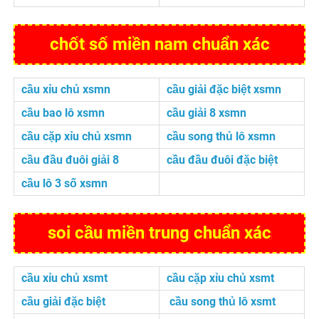
chốt số miền nam chuẩn xác
cầu xỉu chủ xsmn
cầu giải đặc biệt xsmn
cầu bao lô xsmn
cầu giải 8 xsmn
cầu cặp xỉu chủ xsmn
cầu song thủ lô xsmn
cầu đầu đuôi giải 8
cầu đầu đuôi đặc biệt
cầu lô 3 số xsmn
soi cầu miền trung chuẩn xác
cầu xỉu chủ xsmt
cầu cặp xỉu chủ xsmt
cầu giải đặc biệt
cầu song thủ lô xsmt