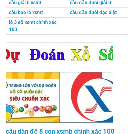
cầu giải 8 xsmt
cầu đầu đuôi giải 8
cầu bao lô xsmt
cầu đầu đuôi đặc biệt
lô 3 số xsmt chính xác
100
cầu dàn đề 8 con xsmb chính xác 100