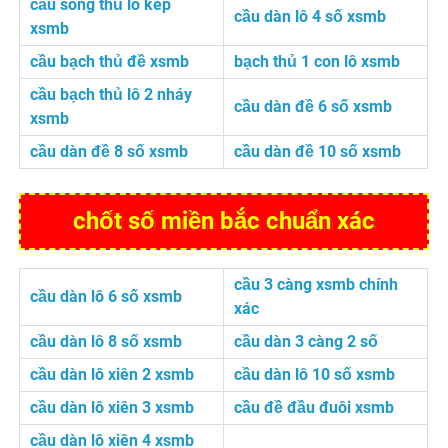
cầu song thủ lô kép
cầu dàn lô 4 số xsmb
xsmb
cầu bạch thủ đề xsmb
bạch thủ 1 con lô xsmb
cầu bạch thủ lô 2 nháy
cầu dàn đề 6 số xsmb
xsmb
cầu dàn đề 8 số xsmb
cầu dàn đề 10 số xsmb
chốt số miền bắc chuẩn xác
cầu 3 càng xsmb chính
cầu dàn lô 6 số xsmb
xác
cầu dàn lô 8 số xsmb
cầu dàn 3 càng 2 số
cầu dàn lô xiên 2 xsmb
cầu dàn lô 10 số xsmb
cầu dàn lô xiên 3 xsmb
cầu đề đầu đuôi xsmb
cầu dàn lô xiên 4 xsmb