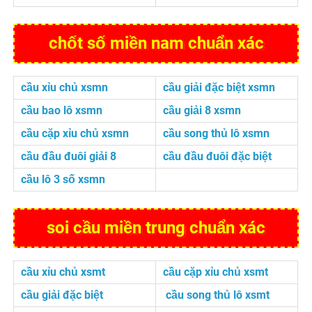
chốt số miền nam chuẩn xác
cầu xỉu chủ xsmn
cầu giải đặc biệt xsmn
cầu bao lô xsmn
cầu giải 8 xsmn
cầu cặp xỉu chủ xsmn
cầu song thủ lô xsmn
cầu đầu đuôi giải 8
cầu đầu đuôi đặc biệt
cầu lô 3 số xsmn
soi cầu miền trung chuẩn xác
cầu xỉu chủ xsmt
cầu cặp xỉu chủ xsmt
cầu giải đặc biệt
cầu song thủ lô xsmt