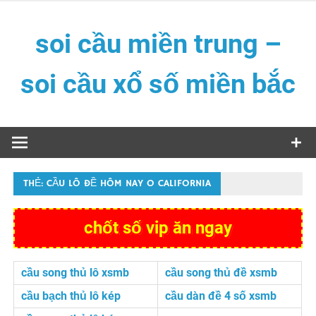
Skip
to
soi cầu miền trung –
content
soi cầu xổ số miền bắc
soi cầu miền trung – soi cầu xổ số miền bắc
THẺ:
CẦU LÔ ĐỀ HÔM NAY O CALIFORNIA
chốt số vip ăn ngay
cầu song thủ lô xsmb
cầu song thủ đề xsmb
cầu bạch thủ lô kép
cầu dàn đề 4 số xsmb