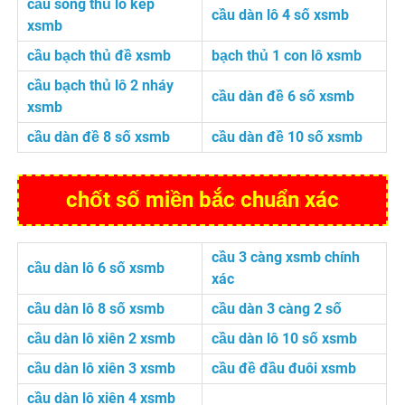
cầu song thủ lô kép
cầu dàn lô 4 số xsmb
xsmb
cầu bạch thủ đề xsmb
bạch thủ 1 con lô xsmb
cầu bạch thủ lô 2 nháy
cầu dàn đề 6 số xsmb
xsmb
cầu dàn đề 8 số xsmb
cầu dàn đề 10 số xsmb
chốt số miền bắc chuẩn xác
cầu 3 càng xsmb chính
cầu dàn lô 6 số xsmb
xác
cầu dàn lô 8 số xsmb
cầu dàn 3 càng 2 số
cầu dàn lô xiên 2 xsmb
cầu dàn lô 10 số xsmb
cầu dàn lô xiên 3 xsmb
cầu đề đầu đuôi xsmb
cầu dàn lô xiên 4 xsmb