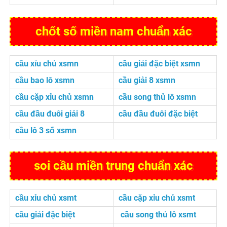
chốt số miền nam chuẩn xác
cầu xỉu chủ xsmn
cầu giải đặc biệt xsmn
cầu bao lô xsmn
cầu giải 8 xsmn
cầu cặp xỉu chủ xsmn
cầu song thủ lô xsmn
cầu đầu đuôi giải 8
cầu đầu đuôi đặc biệt
cầu lô 3 số xsmn
soi cầu miền trung chuẩn xác
cầu xỉu chủ xsmt
cầu cặp xỉu chủ xsmt
cầu giải đặc biệt
cầu song thủ lô xsmt