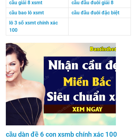
cầu giải 8 xsmt
cầu đầu đuôi giải 8
cầu bao lô xsmt
cầu đầu đuôi đặc biệt
lô 3 số xsmt chính xác
100
cầu dàn đề 6 con xsmb chính xác 100