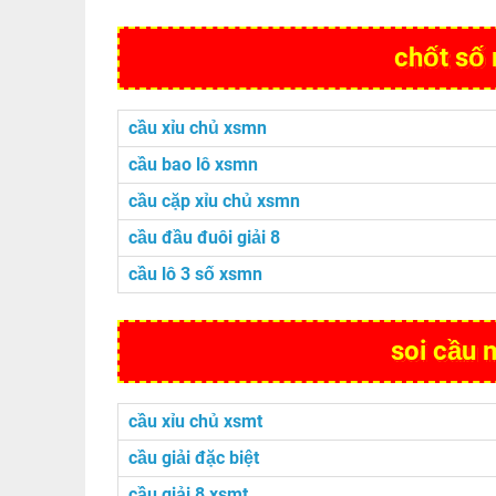
chốt số
cầu xỉu chủ xsmn
cầu bao lô xsmn
cầu cặp xỉu chủ xsmn
cầu đầu đuôi giải 8
cầu lô 3 số xsmn
soi cầu 
cầu xỉu chủ xsmt
cầu giải đặc biệt
cầu giải 8 xsmt