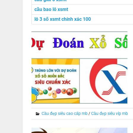
cầu bao lô xsmt
lô 3 số xsmt chính xác 100
Cầu đẹp siêu cao cấp mb
/
Cầu đẹp siêu víp mb