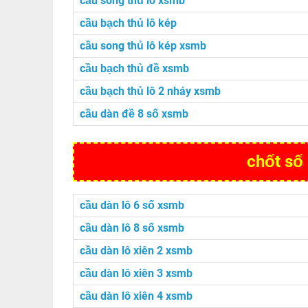
cầu song thủ lô xsmb
cầu bạch thủ lô kép
cầu song thủ lô kép xsmb
cầu bạch thủ đề xsmb
cầu bạch thủ lô 2 nháy xsmb
cầu dàn đề 8 số xsmb
chốt số
cầu dàn lô 6 số xsmb
cầu dàn lô 8 số xsmb
cầu dàn lô xiên 2 xsmb
cầu dàn lô xiên 3 xsmb
cầu dàn lô xiên 4 xsmb