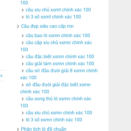
100
cầu xíu chủ xsmt chính xác 100
lô 3 số xsmt chính xác 100
Cầu đẹp siêu cao cấp mn
cầu bao lô xsmn chính xác 100
cầu cặp xíu chủ xsmn chính xác
100
cầu đặc biệt xsmn chính xác 100
cầu giải tám xsmn chính xác 100
cầu sớ đầu đuôi giải 8 xsmn chính
ts
xác 100
sớ đầu đuôi giải đặc biệt xsmn
chính xác 100
cầu song thủ lô xsmn chính xác
100
cầu xíu chủ xsmn chính xác 100
lô 3 số xsmn chính xác 100
Phân tích lô đề chuẩn