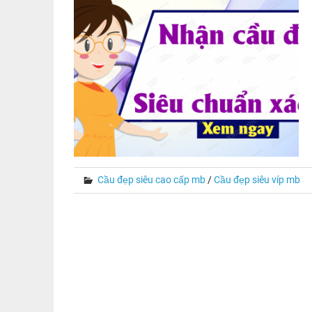
Cầu đẹp siêu cao cấp mb
/
Cầu đẹp siêu víp mb