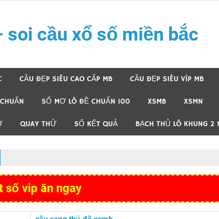
– soi cầu xổ số miền bắc
C
CẦU ĐẸP SIÊU CAO CẤP MB
CẦU ĐẸP SIÊU VÍP MB
 CHUẨN
SỔ MƠ LÔ ĐỀ CHUẨN 100
XSMB
XSMN
Ơ
QUAY THỬ
SỐ KẾT QUẢ
BẠCH THỦ LÔ KHUNG 2 
t số vip ăn ngay