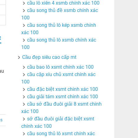
cầu lô xiên 4 xsmb chính xác 100
cầu song thủ đề xsmb chính xác
100
cầu song thủ lô kép xsmb chính
xác 100
c
cầu song thủ lô xsmb chính xác
100
Cầu đẹp siêu cao cấp mt
cầu bao lô xsmt chính xác 100
au
cầu cặp xíu chủ xsmt chính xác
100
cầu đặc biệt xsmt chính xác 100
cầu giải tám xsmt chính xác 100
cầu sớ đầu đuôi giải 8 xsmt chính
xác 100
sớ đầu đuôi giải đặc biệt xsmt
ts
chính xác 100
cầu song thủ lô xsmt chính xác