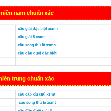
 miền nam chuẩn xác
cầu giải đặc biệt xsmn
cầu giải 8 xsmn
cầu song thủ lô xsmn
cầu đầu đuôi đặc biệt
miền trung chuẩn xác
cầu cặp xỉu chủ xsmt
cầu song thủ lô xsmt
cầu đầu đuôi giải 8