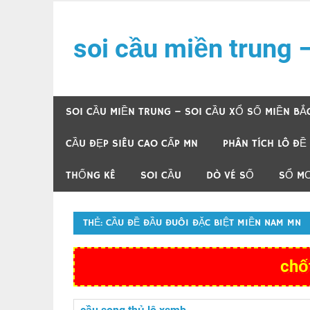
Skip
to
soi cầu miền trung 
content
soi cầu miền trung – soi cầu xổ số miền bắc
SOI CẦU MIỀN TRUNG – SOI CẦU XỔ SỐ MIỀN BẮ
CẦU ĐẸP SIÊU CAO CẤP MN
PHÂN TÍCH LÔ ĐỀ
THỐNG KÊ
SOI CẦU
DÒ VÉ SỐ
SỔ M
THẺ:
CẦU ĐỀ ĐẦU ĐUÔI ĐẶC BIỆT MIỀN NAM MN
chố