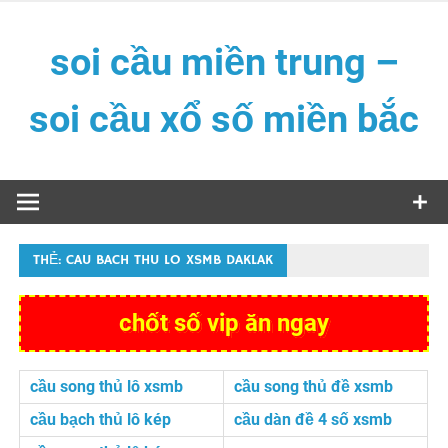
Skip
to
soi cầu miền trung –
content
soi cầu xổ số miền bắc
soi cầu miền trung – soi cầu xổ số miền bắc
THẺ:
CAU BACH THU LO XSMB DAKLAK
chốt số vip ăn ngay
cầu song thủ lô xsmb
cầu song thủ đề xsmb
cầu bạch thủ lô kép
cầu dàn đề 4 số xsmb