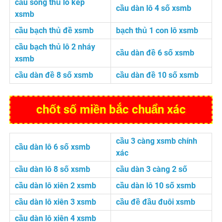
cầu song thủ lô kép
cầu dàn lô 4 số xsmb
xsmb
cầu bạch thủ đề xsmb
bạch thủ 1 con lô xsmb
cầu bạch thủ lô 2 nháy
cầu dàn đề 6 số xsmb
xsmb
cầu dàn đề 8 số xsmb
cầu dàn đề 10 số xsmb
chốt số miền bắc chuẩn xác
cầu 3 càng xsmb chính
cầu dàn lô 6 số xsmb
xác
cầu dàn lô 8 số xsmb
cầu dàn 3 càng 2 số
cầu dàn lô xiên 2 xsmb
cầu dàn lô 10 số xsmb
cầu dàn lô xiên 3 xsmb
cầu đề đầu đuôi xsmb
cầu dàn lô xiên 4 xsmb