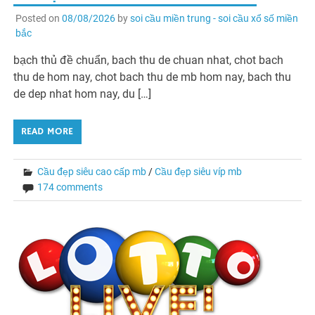
Posted on
08/08/2026
by
soi cầu miền trung - soi cầu xổ số miền
bắc
bạch thủ đề chuẩn, bach thu de chuan nhat, chot bach
thu de hom nay, chot bach thu de mb hom nay, bach thu
de dep nhat hom nay, du […]
READ MORE
Cầu đẹp siêu cao cấp mb
/
Cầu đẹp siêu víp mb
174 comments