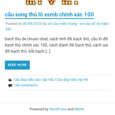
cầu song thủ lô xsmb chính xác 100
Posted on
08/08/2026
by
soi cầu miền trung - soi cầu xổ số miền
bắc
bach thu de chuan nhat, cách tính đề bạch thủ, cầu lô đề
bạch thủ chính xác 100, cách đánh đề bạch thủ, cách soi
đề bạch thủ, bắt bạch […]
READ MORE
Cầu đẹp siêu cao cấp mb
/
Cầu đẹp siêu víp mb
149 comments
Powered by
WordPress
and
Merlin
.