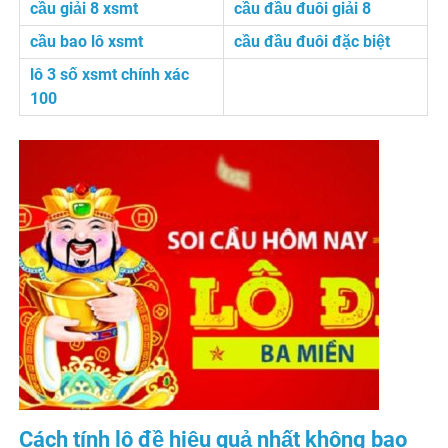
cầu giải 8 xsmt
cầu đầu đuôi giải 8
cầu bao lô xsmt
cầu đầu đuôi đặc biệt
lô 3 số xsmt chính xác
100
Cách tính lô đề hiệu quả nhất không bao