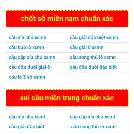
chốt số miền nam chuẩn xác
cầu xỉu chủ xsmn
cầu giải đặc biệt xsmn
cầu bao lô xsmn
cầu giải 8 xsmn
cầu cặp xỉu chủ xsmn
cầu song thủ lô xsmn
cầu đầu đuôi giải 8
cầu đầu đuôi đặc biệt
cầu lô 3 số xsmn
soi cầu miền trung chuẩn xác
cầu xỉu chủ xsmt
cầu cặp xỉu chủ xsmt
cầu giải đặc biệt
cầu song thủ lô xsmt