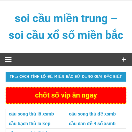
Skip
to
soi cầu miền trung –
content
soi cầu xổ số miền bắc
soi cầu miền trung – soi cầu xổ số miền bắc
THẺ:
CÁCH TÍNH LÔ ĐỀ MIỀN BẮC SỬ DỤNG GIẢI ĐẶC BIỆT
chốt số vip ăn ngay
cầu song thủ lô xsmb
cầu song thủ đề xsmb
cầu bạch thủ lô kép
cầu dàn đề 4 số xsmb