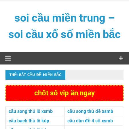
Skip
to
soi cầu miền trung –
content
soi cầu xổ số miền bắc
soi cầu miền trung – soi cầu xổ số miền bắc
THẺ:
BẮT CẦU ĐỀ MIỀN BẮC
chốt số vip ăn ngay
cầu song thủ lô xsmb
cầu song thủ đề xsmb
cầu bạch thủ lô kép
cầu dàn đề 4 số xsmb