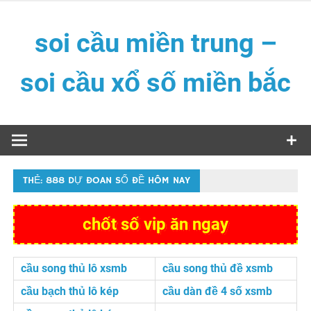
Skip
to
soi cầu miền trung –
content
soi cầu xổ số miền bắc
soi cầu miền trung – soi cầu xổ số miền bắc
THẺ:
888 DỰ ĐOAN SỐ ĐỀ HÔM NAY
chốt số vip ăn ngay
cầu song thủ lô xsmb
cầu song thủ đề xsmb
cầu bạch thủ lô kép
cầu dàn đề 4 số xsmb