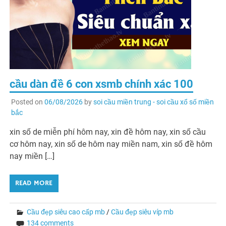
cầu dàn đề 6 con xsmb chính xác 100
Posted on
06/08/2026
by
soi cầu miền trung - soi cầu xổ số miền
bắc
xin số de miễn phí hôm nay, xin đề hôm nay, xin số cầu
cơ hôm nay, xin số de hôm nay miền nam, xin số đề hôm
nay miền […]
READ MORE
Cầu đẹp siêu cao cấp mb
/
Cầu đẹp siêu víp mb
134 comments